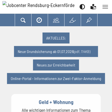
Suchen
Zum Hauptinhalt springen
Zum Seitenfooter springen
AKTUELLES:
Neue Grundsicherung ab 01.07.2026
(pdf, 114KB)
Neues zur Erreichbarkeit
Online-Portal - Informationen zur Zwei-Faktor-Anmeldung
Geld + Wohnung
Alle wichtigen Informationen zum Thema