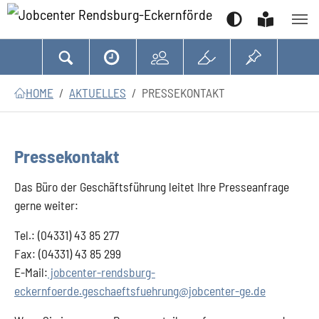
Suchen
Zum Hauptinhalt springen
Zum Seitenfooter springen
Sie sind hier:
HOME
AKTUELLES
PRESSEKONTAKT
Pressekontakt
Das Büro der Geschäftsführung leitet Ihre Presseanfrage
gerne weiter:
Tel.: (04331) 43 85 277
Fax: (04331) 43 85 299
E-Mail:
jobcenter-rendsburg-
eckernfoerde.geschaeftsfuehrung@jobcenter-ge.de