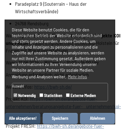
Paradeplatz 9 (Souterrain – Haus der
Wirtschaftsverbände)
24768 Rendsburg
Diese Website benutzt Cookies, die für den
Was:
Tag der offenen Tür – Vorstellung der Projekte KOI
technischen Betrieb der Website erforderlich sind
und stets gesetzt werden. Andere Cookies, um
und FRESH
(Frauen Empowerment Schleswig-Holstein für
Inhalte und Anzeigen zu personalisieren und die
Frauen mit Migrationserfahrung
Zugriffe auf unsere Website zu analysieren, werden
nur mit Ihrer Zustimmung gesetzt. Außerdem geben
Wann: 12.06.2024 - Mittwoch – 10.00 – 14.00 Uhr
wir Informationen zu Ihrer Verwendung unserer
Website an unsere Partner für soziale Medien,
Anmeldung erforderlich: nicht erforderlich
Werbung und Analysen weiter.
Mehr Infos
Weitere Infos:
https://bwh-sh.de/
Auswahl
Notwendig
Statistiken
Externe Medien
Projekt KOI:
https://bwh-sh.de/angebote-fuer-
unternehmen/beratungsangebote-fuer- unternehmen/koi-
kompetenz-integrieren-3/
Alle akzeptieren!
Speichern
Ablehnen
Projekt FRESH:
https://bwh-sh.de/angebote-fuer-