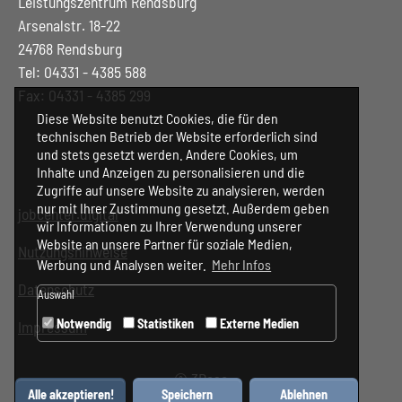
Leistungszentrum Rendsburg
Arsenalstr. 18-22
24768 Rendsburg
Tel: 04331 - 4385 588
Fax: 04331 - 4385 299
Diese Website benutzt Cookies, die für den
technischen Betrieb der Website erforderlich sind
und stets gesetzt werden. Andere Cookies, um
Inhalte und Anzeigen zu personalisieren und die
Zugriffe auf unsere Website zu analysieren, werden
nur mit Ihrer Zustimmung gesetzt. Außerdem geben
jobcenter.digital
wir Informationen zu Ihrer Verwendung unserer
Website an unsere Partner für soziale Medien,
Nutzungshinweise
Werbung und Analysen weiter.
Mehr Infos
Datenschutz
Auswahl
Notwendig
Statistiken
Externe Medien
Impressum
©
3Base
Alle akzeptieren!
Speichern
Ablehnen