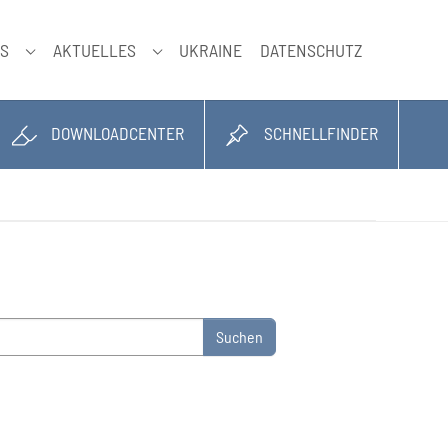
NS
AKTUELLES
UKRAINE
DATENSCHUTZ
SUBMENU FÜR "ÜBER UNS"
SUBMENU FÜR "AKTUELLES"
DOWNLOADCENTER
SCHNELLFINDER