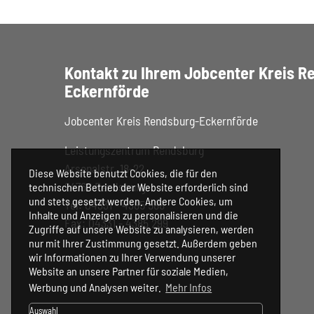
Kontakt zu Ihrem Jobcenter Kreis R
Eckernförde
Jobcenter Kreis Rendsburg-Eckernförde
Leistungszentrum Rendsburg
Arsenalstr. 18-22
Diese Website benutzt Cookies, die für den
24768 Rendsburg
technischen Betrieb der Website erforderlich sind
und stets gesetzt werden. Andere Cookies, um
Tel: 04331 - 4385 588
Inhalte und Anzeigen zu personalisieren und die
Fax: 04331 - 4385 299
Zugriffe auf unsere Website zu analysieren, werden
nur mit Ihrer Zustimmung gesetzt. Außerdem geben
wir Informationen zu Ihrer Verwendung unserer
Website an unsere Partner für soziale Medien,
Werbung und Analysen weiter.
Mehr Infos
Auswahl