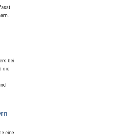
fasst
hern.
ers bei
d die
und
ern
be eine