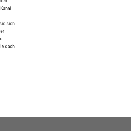
 den
*Kanal
sie sich
ber
zu
ie doch