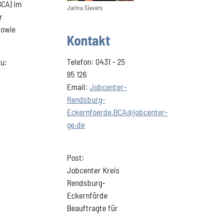
BCA) im
Jarina Sievers
r
sowie
Kontakt
Telefon: 0431 - 25
zu:
95 126
Email:
Jobcenter-
Rendsburg-
Eckernfoerde.BCA@jobcenter-
ge.de
Post:
Jobcenter Kreis
Rendsburg-
Eckernförde
Beauftragte für