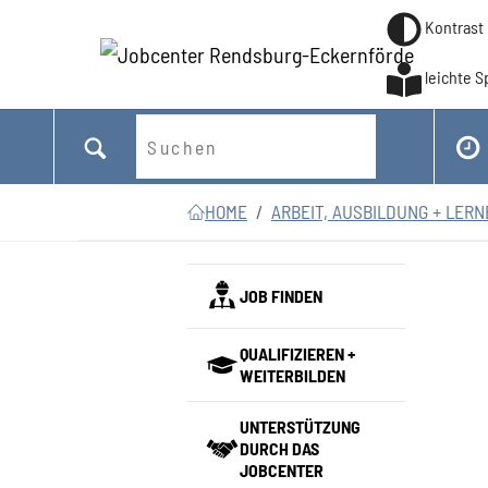
Kontrast
leichte 
Suchen
Zum Hauptinhalt springen
Zum Seitenfooter springen
Sie sind hier:
HOME
ARBEIT, AUSBILDUNG + LER
JOB FINDEN
QUALIFIZIEREN +
WEITERBILDEN
UNTERSTÜTZUNG
DURCH DAS
JOBCENTER