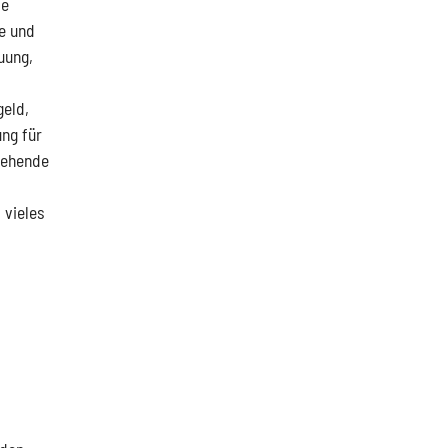
ie
e und
uung,
geld,
ung für
iehende
 vieles