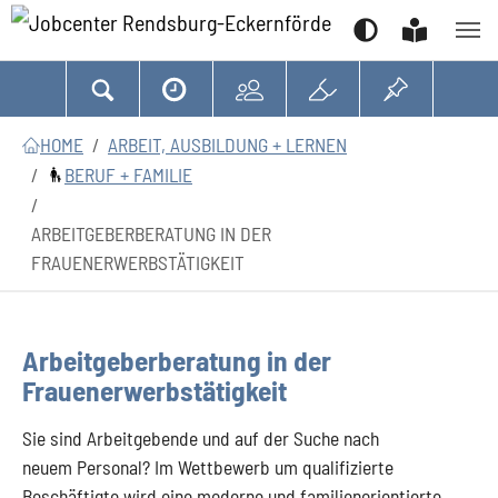
Suchen
Zum Hauptinhalt springen
Zum Seitenfooter springen
Sie sind hier:
HOME
ARBEIT, AUSBILDUNG + LERNEN
BERUF + FAMILIE
ARBEITGEBERBERATUNG IN DER
FRAUENERWERBSTÄTIGKEIT
Arbeitgeberberatung in der
Frauenerwerbstätigkeit
Sie sind Arbeitgebende und auf der Suche nach
neuem Personal? Im Wettbewerb um qualifizierte
Beschäftigte wird eine moderne und familienorientierte