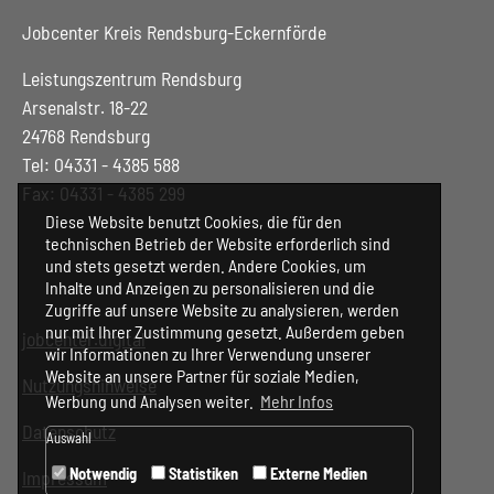
Jobcenter Kreis Rendsburg-Eckernförde
Leistungszentrum Rendsburg
Arsenalstr. 18-22
24768 Rendsburg
Tel: 04331 - 4385 588
Fax: 04331 - 4385 299
Diese Website benutzt Cookies, die für den
technischen Betrieb der Website erforderlich sind
und stets gesetzt werden. Andere Cookies, um
Inhalte und Anzeigen zu personalisieren und die
Zugriffe auf unsere Website zu analysieren, werden
nur mit Ihrer Zustimmung gesetzt. Außerdem geben
jobcenter.digital
wir Informationen zu Ihrer Verwendung unserer
Website an unsere Partner für soziale Medien,
Nutzungshinweise
Werbung und Analysen weiter.
Mehr Infos
Datenschutz
Auswahl
Notwendig
Statistiken
Externe Medien
Impressum