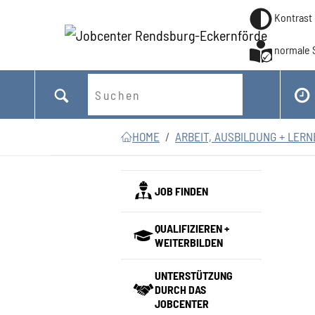
Kontrast
normale 
Suchen
Zum Hauptinhalt springen
Zum Seitenfooter springen
Sie sind hier:
HOME
ARBEIT, AUSBILDUNG + LER
JOB FINDEN
QUALIFIZIEREN +
WEITERBILDEN
UNTERSTÜTZUNG
DURCH DAS
JOBCENTER