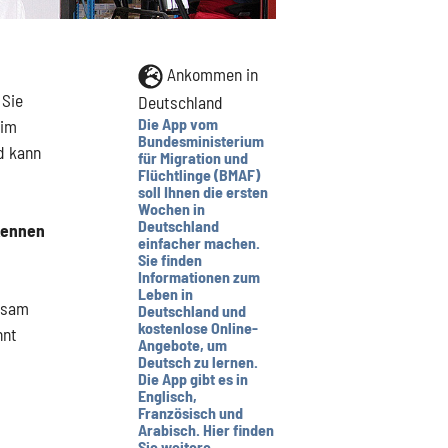
Ankommen in
 Sie
Deutschland
Die App vom
 im
Bundesministerium
d kann
für Migration und
Flüchtlinge (BMAF)
soll Ihnen die ersten
Wochen in
Deutschland
kennen
einfacher machen.
Sie finden
Informationen zum
Leben in
nsam
Deutschland und
kostenlose Online-
nnt
Angebote, um
Deutsch zu lernen.
Die App gibt es in
Englisch,
Französisch und
Arabisch. Hier finden
Sie weitere