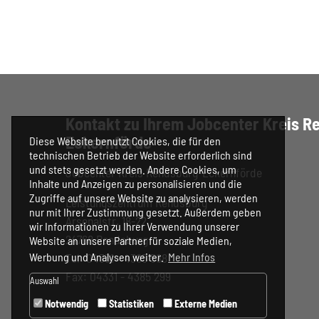
Kontakt zu Ihrem Jobcenter Kreis R
Eckernförde
Diese Website benutzt Cookies, die für den
technischen Betrieb der Website erforderlich sind
und stets gesetzt werden. Andere Cookies, um
Jobcenter Kreis Rendsburg-Eckernförde
Inhalte und Anzeigen zu personalisieren und die
Zugriffe auf unsere Website zu analysieren, werden
Leistungszentrum Rendsburg
nur mit Ihrer Zustimmung gesetzt. Außerdem geben
Arsenalstr. 18-22
wir Informationen zu Ihrer Verwendung unserer
24768 Rendsburg
Website an unsere Partner für soziale Medien,
Tel: 04331 - 4385 588
Werbung und Analysen weiter.
Mehr Infos
Fax: 04331 - 4385 299
Auswahl
Notwendig
Statistiken
Externe Medien