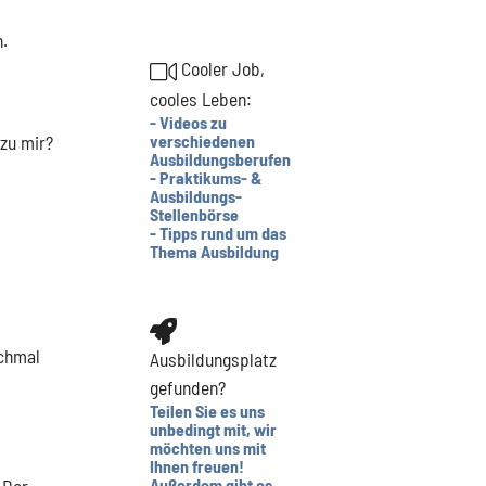
n.
Cooler Job,
cooles Leben:
- Videos zu
zu mir?
verschiedenen
Ausbildungsberufen
- Praktikums- &
Ausbildungs-
Stellenbörse
- Tipps rund um das
Thema Ausbildung
nchmal
Ausbildungsplatz
gefunden?
Teilen Sie es uns
unbedingt mit, wir
möchten uns mit
Ihnen freuen!
 Der
Außerdem gibt es