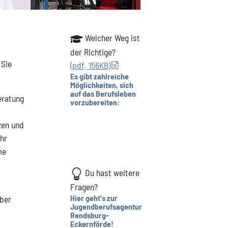
Welcher Weg ist
der Richtige?
 Sie
(pdf, 156KB)
Es gibt zahlreiche
Möglichkeiten, sich
auf das Berufsleben
eratung
vorzubereiten:
zen und
ahr
me
Du hast weitere
Fragen?
Hier geht's zur
über
Jugendberufsagentur
Rendsburg-
Eckernförde!