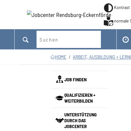
Kontrast
normale 
Suchen
Zum Hauptinhalt springen
Zum Seitenfooter springen
Sie sind hier:
HOME
ARBEIT, AUSBILDUNG + LER
JOB FINDEN
QUALIFIZIEREN +
WEITERBILDEN
UNTERSTÜTZUNG
DURCH DAS
JOBCENTER