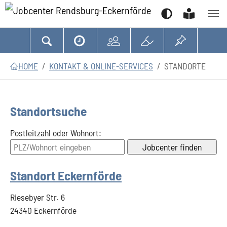
Suchen
Zum Hauptinhalt springen
Zum Seitenfooter springen
Sie sind hier:
HOME
KONTAKT & ONLINE-SERVICES
STANDORTE
Standortsuche
Postleitzahl oder Wohnort:
Standort Eckernförde
Riesebyer Str. 6
24340 Eckernförde