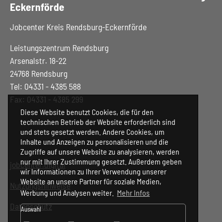
Eckernförde
Jobcenter Kreis Rendsburg-Eckernförde
Leistungszentrum Rendsburg
Arsenalstr. 18-22
24768 Rendsburg
Tel: 04331 - 4385 588
Fax: 04331 - 4385 299
Diese Website benutzt Cookies, die für den
technischen Betrieb der Website erforderlich sind
und stets gesetzt werden. Andere Cookies, um
Inhalte und Anzeigen zu personalisieren und die
Zugriffe auf unsere Website zu analysieren, werden
nur mit Ihrer Zustimmung gesetzt. Außerdem geben
jobcenter.digital
wir Informationen zu Ihrer Verwendung unserer
Website an unsere Partner für soziale Medien,
Nutzungshinweise
Werbung und Analysen weiter.
Mehr Infos
Datenschutz
Auswahl