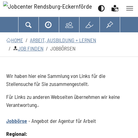
Suchen
Zum Hauptinhalt springen
Zum Seitenfooter springen
Sie sind hier:
HOME
ARBEIT, AUSBILDUNG + LERNEN
JOB FINDEN
JOBBÖRSEN
Wir haben hier eine Sammlung von Links für die
Stellensuche für Sie zusammengestellt.
Für Links zu anderen Webseiten übernehmen wir keine
Verantwortung..
Jobbörse
- Angebot der Agentur für Arbeit
Regional: