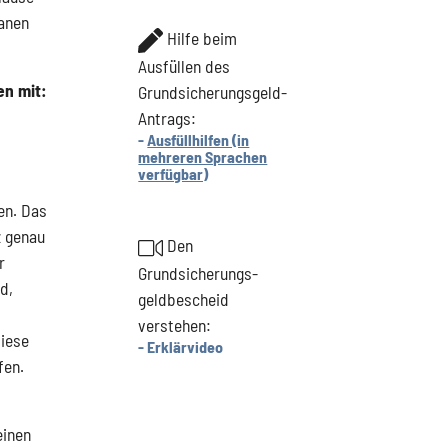
lanen
Hilfe beim
Ausfüllen des
en mit:
Grundsicherungsgeld-
Antrags:
-
Ausfüllhilfen (in
mehreren Sprachen
verfügbar)
en. Das
z genau
Den
r
Grundsicherungs-
d,
geldbescheid
verstehen:
diese
- Erklärvideo
fen.
einen