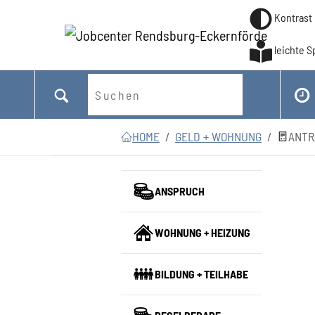
Kontrast
leichte 
Suchen
Zum Hauptinhalt springen
Zum Seitenfooter springen
Sie sind hier:
HOME
GELD + WOHNUNG
ANTR
ANSPRUCH
WOHNUNG + HEIZUNG
BILDUNG + TEILHABE