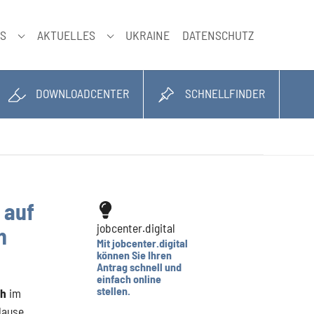
NS
AKTUELLES
UKRAINE
DATENSCHUTZ
SUBMENU FÜR "ÜBER UNS"
SUBMENU FÜR "AKTUELLES"
DOWNLOADCENTER
SCHNELLFINDER
 auf
jobcenter.digital
n
Mit
jobcenter.digital
können Sie Ihren
Antrag schnell und
einfach online
stellen.
ch
im
Hause