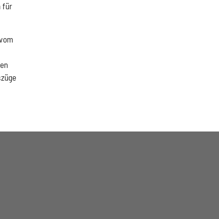
 für
 vom
nen
szüge